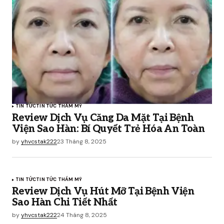
TIN TỨC
TIN TỨC THẨM MỸ
Review Dịch Vụ Căng Da Mặt Tại Bệnh
Viện Sao Hàn: Bí Quyết Trẻ Hóa An Toàn
by
yhvcstak222
23 Tháng 8, 2025
TIN TỨC
TIN TỨC THẨM MỸ
Review Dịch Vụ Hút Mỡ Tại Bệnh Viện
Sao Hàn Chi Tiết Nhất
by
yhvcstak222
24 Tháng 8, 2025