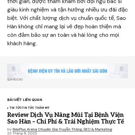
thời gian, được thăm khám bởi đội ngũ bác sĩ
giàu kinh nghiệm và tận hưởng nhiều ưu đãi đặc
biệt. Với chất lượng dịch vụ chuẩn quốc tế, Sao
Hàn không chỉ mang lại vẻ đẹp hoàn thiện mà
còn đảm bảo sự an toàn và hài lòng cho mọi
khách hàng.
QUẢNG CÁO
BÀI VIẾT LIÊN QUAN
TIN TỨC
TIN TỨC THẨM MỸ
Review Dịch Vụ Nâng Mũi Tại Bệnh Viện
Sao Hàn – Chi Phí & Trải Nghiệm Thực Tế
by
NexPlus Arena Chuyên Gia Truyền Thông, SEO & Marketing
23 Tháng 8, 2025