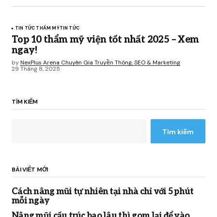
TIN TỨC THẨM MỸ
TIN TỨC
Top 10 thẩm mỹ viện tốt nhất 2025 – Xem
ngay!
by
NexPlus Arena Chuyên Gia Truyền Thông, SEO & Marketing
29 Tháng 8, 2025
TÌM KIẾM
Tìm kiếm
BÀI VIẾT MỚI
Cách nâng mũi tự nhiên tại nhà chỉ với 5 phút
mỗi ngày
Nâng mũi cấu trúc bao lâu thì gom lại để vào