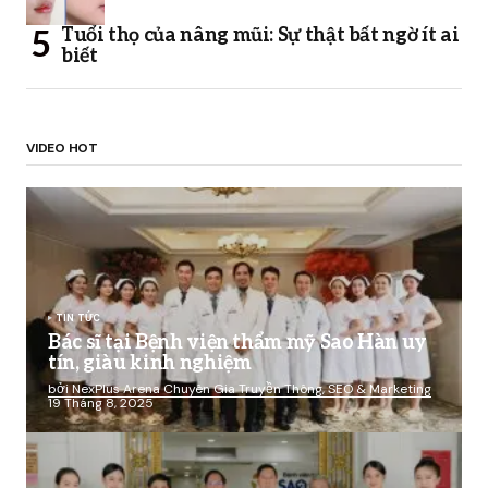
Tuổi thọ của nâng mũi: Sự thật bất ngờ ít ai
biết
VIDEO HOT
TIN TỨC
Bác sĩ tại Bệnh viện thẩm mỹ Sao Hàn uy
tín, giàu kinh nghiệm
bởi NexPlus Arena Chuyên Gia Truyền Thông, SEO & Marketing
19 Tháng 8, 2025