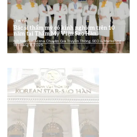
TIN TỨC
Bác sĩ thẩm mỹ có kinh nghiệm trên 10
năm tại Thẩm Mỹ Viện Sao Hàn.
bởi NexPlus Arena Chuyên Gia Truyền Thông, SEO & Marketing
19 Tháng 8, 2025